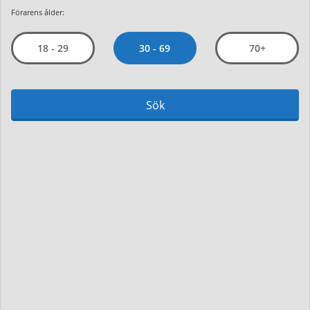
Förarens ålder:
30 - 69
18 - 29
70+
Sök