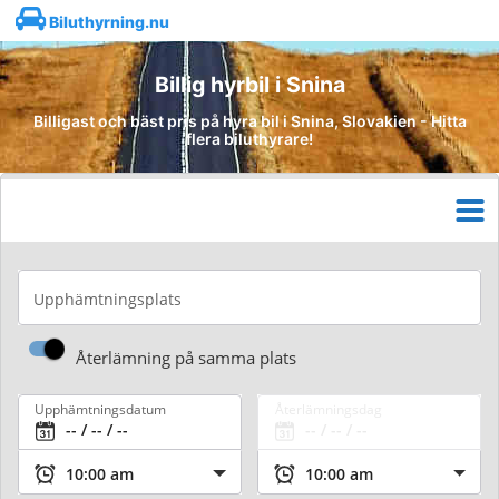
Biluthyrning.nu
Billig hyrbil i Snina
Billigast och bäst pris på hyra bil i Snina, Slovakien - Hitta
flera biluthyrare!
Upphämtningsplats
Återlämning på samma plats
Upphämtningsdatum
Återlämningsdag