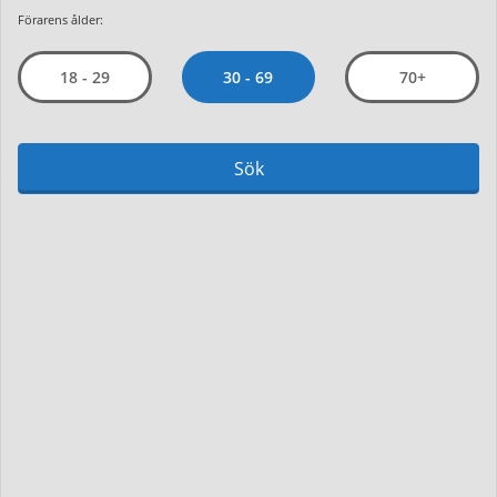
Förarens ålder:
30 - 69
18 - 29
70+
Sök