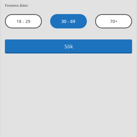
Förarens ålder:
30 - 69
18 - 29
70+
Sök