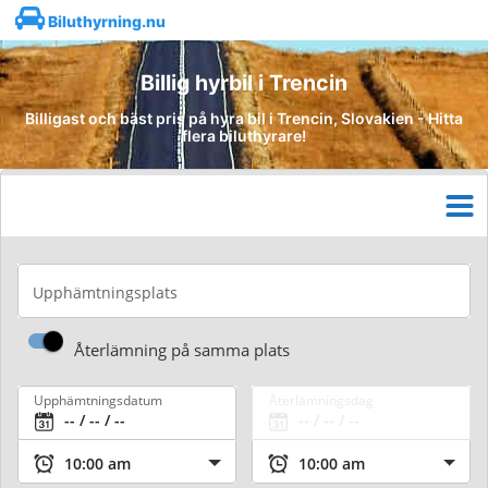
Biluthyrning.nu
Billig hyrbil i Trencin
Billigast och bäst pris på hyra bil i Trencin, Slovakien - Hitta
flera biluthyrare!
Upphämtningsplats
Återlämning på samma plats
Upphämtningsdatum
Återlämningsdag