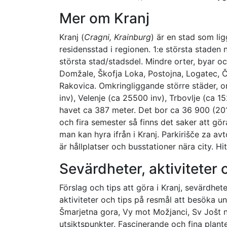
Mer om Kranj
Kranj (
Cragni, Krainburg
) är en stad som li
residensstad i regionen. 1:e största staden 
största stad/stadsdel. Mindre orter, byar oc
Domžale, Škofja Loka, Postojna, Logatec, Či
Rakovica. Omkringliggande större städer, or
inv), Velenje (ca 25500 inv), Trbovlje (ca 
havet ca 387 meter. Det bor ca 36 900 (2015
och fira semester så finns det saker att gö
man kan hyra ifrån i Kranj. Parkirišče za a
är hållplatser och busstationer nära city. Hi
Sevärdheter, aktiviteter
Förslag och tips att göra i Kranj, sevärdhe
aktiviteter och tips på resmål att besöka un
Šmarjetna gora, Vy mot Možjanci, Sv Jošt n
utsiktspunkter. Fascinerande och fina plan