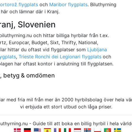
ortorož flygplats
och
Maribor flygplats
. Biluthyrning
är och lämnar där i Kranj.
ranj, Slovenien
luthyrning.nu och hittar billiga hyrbilar från t.ex.
rtz, Europcar, Budget, Sixt, Thrifty, National,
lar hittar du oftast vid flygplatser som
Ljubljana
lygplats
,
Trieste Ronchi dei Legionari flygplats
och
lagen har oftast kontor i anslutning till flygplatsen.
ner, betyg & omdömen
rbilar med fria mil från mer än 2000 hyrbilsbolag över hela 
vi erbjuda ett stort utbud och låga priser.
uthyrning.nu - Guide till att boka en billig hyrbil i hela v