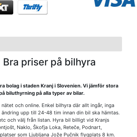
 - Bra priser på bilhyra
ra bolag i staden Kranj i Slovenien. Vi jämför stora
 biluthyrning på alla typer av bilar.
nätet och online. Enkel bilhyra där allt ingår, inga
ndring upp till 24-48 tim innan din bil ska hämtas.
c och välj från listan. Hyra bil billigt vid Kranjs
entjošt, Naklo, Škofja Loka, Reteče, Podnart,
latser som Ljubljana Jože Pučnik flygplats 8 km.