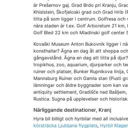
är Prešernov gaj. Grad Brdo pri Kranju, Grad
Khislstein, Škofjeloski grad och Grad Hrib 
titta på som ligger i centrum. Golfresa och 
nära staden är t.ex. Golf Arboretum 21 km, 
Golf Bled 22 km och Mladinski golf center 
Kovaški Museum Anton Bukovnik ligger i n
konsthallar? Ägna en dag åt att shoppa och
gångavstånd. Ägna en dag att titta på djur?
tropikhus, zoo, aquarium, djurparker och t
ruiner och platser, Bunker Rupnikova linija,
Mannsburg Ruiner och Gamla stan (Pusti gr
lämningar och äldre byggnader som kan vara
antiquity settlement, Gradišče nad Bašljem, 
Rustica. Sugna på upplevelser och historisk
Närliggande destinationer, Kranj
Hyra bil billigt och hyrbilar med all inclusiv
körsträcka Ljubljana flygplats
,
Hyrbil Klagen