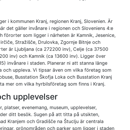
gger i kommunen Kranj, regionen Kranj, Slovenien. Är
när det gäller invånare i regionen och Sloveniens 4:e
h förorter som ligger i närheten är Kamnik, Jesenice,
rčiče, Stražišče, Drulovka, Zgornje Bitnje och
ter är Ljubljana (ca 272200 inv), Celje (ca 37500
15200 inv) och Kamnik (ca 13600 inv). Ligger över
) invånare i staden. Planerar ni att stanna länge
ra och uppleva. Vi tipsar även om vilka företag som
vtobuse, Busstation Škofja Loka och Busstation Kranj
tta mer om vilka hyrbilsföretag som finns i Kranj.
 och upplevelser
ter, platser, evenemang, museum, upplevelser,
der ditt besök. Sugen på att titta på utsikten,
ad Kranjem och Gradišče na Štuclju är centrala
teringar, grönområden och parker som ligger i staden