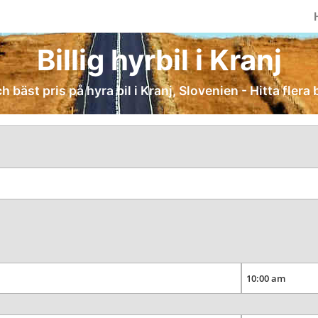
Billig hyrbil i Kranj
ch bäst pris på hyra bil i Kranj, Slovenien - Hitta flera 