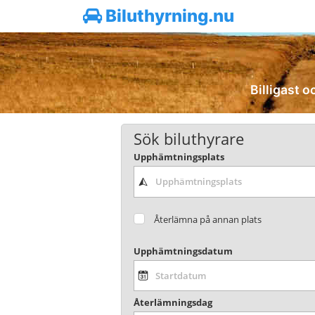
Biluthyrning.nu
Billigast o
Sök biluthyrare
Upphämtningsplats
Återlämna på annan plats
Upphämtningsdatum
Återlämningsdag