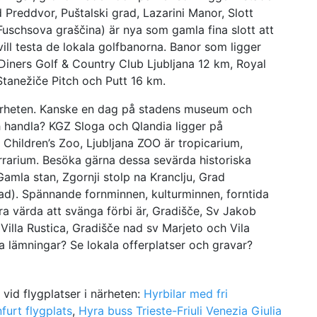
 Preddvor, Puštalski grad, Lazarini Manor, Slott
(Fuschsova graščina) är nya som gamla fina slott att
vill testa de lokala golfbanorna. Banor som ligger
Diners Golf & Country Club Ljubljana 12 km, Royal
Stanežiče Pitch och Putt 16 km.
ärheten. Kanske en dag på stadens museum och
 handla? KGZ Sloga och Qlandia ligger på
 Children’s Zoo, Ljubljana ZOO är tropicarium,
errarium. Besöka gärna dessa sevärda historiska
 Gamla stan, Zgornji stolp na Kranclju, Grad
ad). Spännande fornminnen, kulturminnen, forntida
 värda att svänga förbi är, Gradišče, Sv Jakob
Villa Rustica, Gradišče nad sv Marjeto och Vila
a lämningar? Se lokala offerplatser och gravar?
e vid flygplatser i närheten:
Hyrbilar med fri
furt flygplats
,
Hyra buss Trieste-Friuli Venezia Giulia