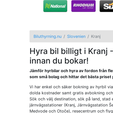
Biluthyrning.nu
Slovenien
Kranj
Hyra bil billigt i Kranj
innan du bokar!
Jämför hyrbilar och hyra av fordon från fle
som små bolag och hittar det bästa priset på
Vi har enkel och säker bokning av hyrbil via 
dolda kostnader samt gratis avbokning och ä
Sök och välj destination, sök på land, stad et
järnvägsstationer (Kranj, Järnvägsstation Š
Medvode och Otoče), resecentrum och flygp