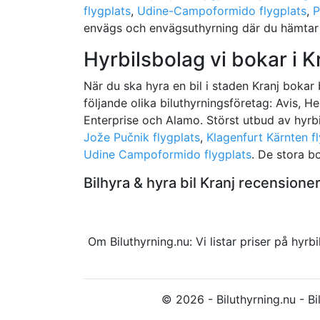
flygplats
,
Udine-Campoformido flygplats
,
P
envägs och envägsuthyrning där du hämtar h
Hyrbilsbolag vi bokar i K
När du ska hyra en bil i staden Kranj bokar bi
följande olika biluthyrningsföretag: Avis, He
Enterprise och Alamo. Störst utbud av hyrbi
Jože Pučnik flygplats
,
Klagenfurt Kärnten f
Udine Campoformido flygplats
. De stora bo
Bilhyra & hyra bil Kranj recensio
Om Biluthyrning.nu: Vi listar priser på hy
© 2026 - Biluthyrning.nu - Bil