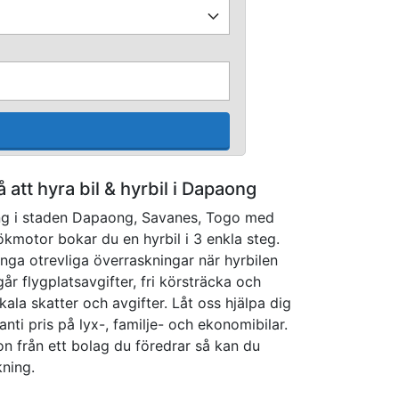
å att hyra bil & hyrbil i Dapaong
ing i staden Dapaong, Savanes, Togo med
ökmotor bokar du en hyrbil i 3 enkla steg.
inga otrevliga överraskningar när hyrbilen
ngår flygplatsavgifter, fri körsträcka och
ala skatter och avgifter. Låt oss hjälpa dig
ranti pris på lyx-, familje- och ekonomibilar.
don från ett bolag du föredrar så kan du
kning.