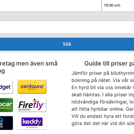
Sök
företag men även små
Guide till priser p
ng
Jämför priser på biluthyrn
bokning på nätet. Via vår s
En hyrd bil via oss innebär 
skall hämtas. I alla priser i
nödvändiga försäkringar, lok
att hitta hyrbilar online. Ga
Vill du endast hyra ett for
göra det det när vid din sö