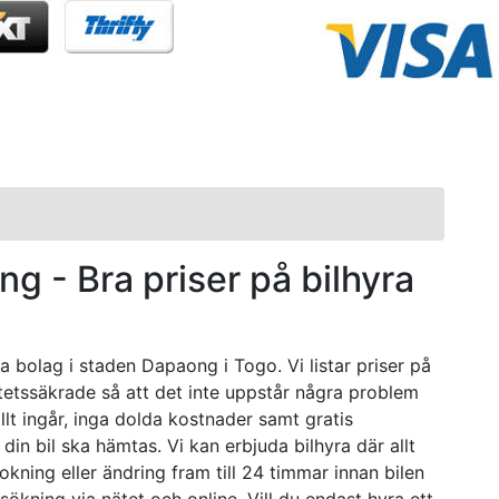
ong - Bra priser på bilhyra
a bolag i staden Dapaong i Togo. Vi listar priser på
itetssäkrade så att det inte uppstår några problem
allt ingår, inga dolda kostnader samt gratis
din bil ska hämtas. Vi kan erbjuda bilhyra där allt
kning eller ändring fram till 24 timmar innan bilen
sökning via nätet och online. Vill du endast hyra ett