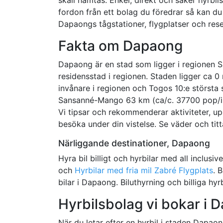
fordon från ett bolag du föredrar så kan du 
Dapaongs tågstationer, flygplatser och re
Fakta om Dapaong
Dapaong är en stad som ligger i regionen 
residensstad i regionen. Staden ligger ca 0 
invånare i regionen och Togos 10:e största 
Sansanné-Mango 63 km (ca/c. 37700 pop/in
Vi tipsar och rekommenderar aktiviteter, u
besöka under din vistelse. Se väder och titt
Närliggande destinationer, Dapaong
Hyra bil billigt och hyrbilar med all inclusiv
och
Hyrbilar med fria mil Zabré Flygplats
. 
bilar i Dapaong. Biluthyrning och billiga hyrb
Hyrbilsbolag vi bokar i 
När du letar efter en hyrbil i staden Dapaon