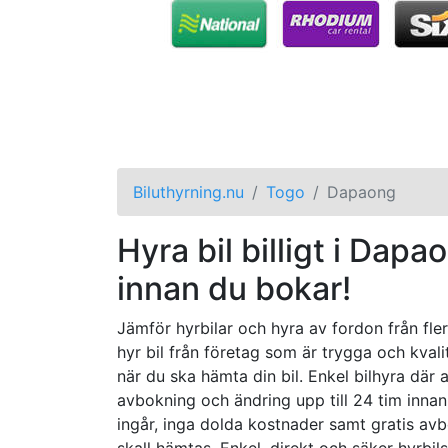
Biluthyrning.nu
Togo
Dapaong
Hyra bil billigt i Dapa
innan du bokar!
Jämför hyrbilar och hyra av fordon från fler
hyr bil från företag som är trygga och kval
när du ska hämta din bil. Enkel bilhyra där 
avbokning och ändring upp till 24 tim innan 
ingår, inga dolda kostnader samt gratis avbo
skall hämtas. Enkel, direkt och säker hyrbils