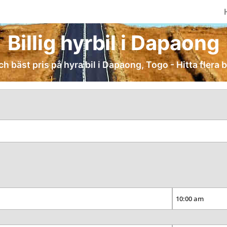
Billig hyrbil i Dapaong
ch bäst pris på hyra bil i Dapaong, Togo - Hitta flera b