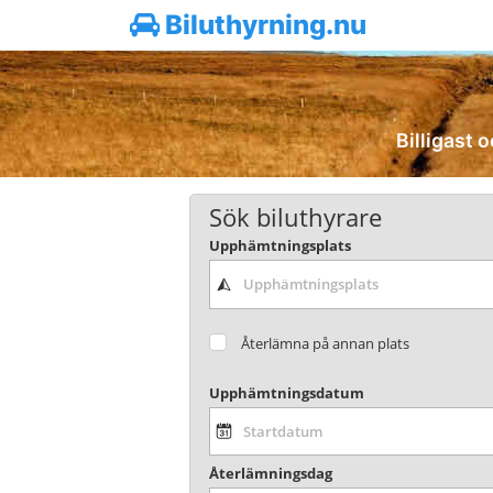
Biluthyrning.nu
Billigast o
Sök biluthyrare
Upphämtningsplats
Återlämna på annan plats
Upphämtningsdatum
Återlämningsdag