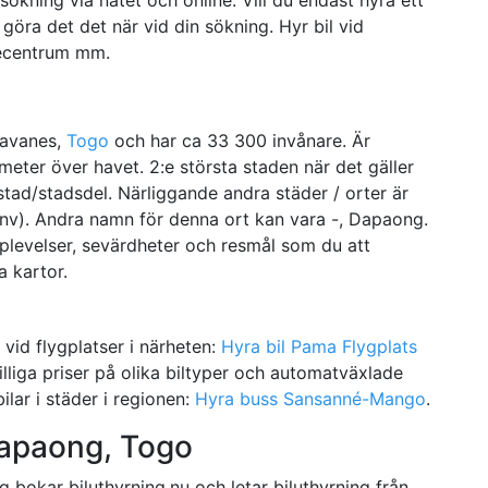
göra det det när vid din sökning. Hyr bil vid
secentrum mm.
Savanes,
Togo
och har ca 33 300 invånare. Är
meter över havet. 2:e största staden när det gäller
stad/stadsdel. Närliggande andra städer / orter är
v). Andra namn för denna ort kan vara -, Dapaong.
pplevelser, sevärdheter och resmål som du att
a kartor.
e vid flygplatser i närheten:
Hyra bil Pama Flygplats
Billiga priser på olika biltyper och automatväxlade
ilar i städer i regionen:
Hyra buss Sansanné-Mango
.
Dapaong, Togo
g bokar biluthyrning.nu och letar biluthyrning från