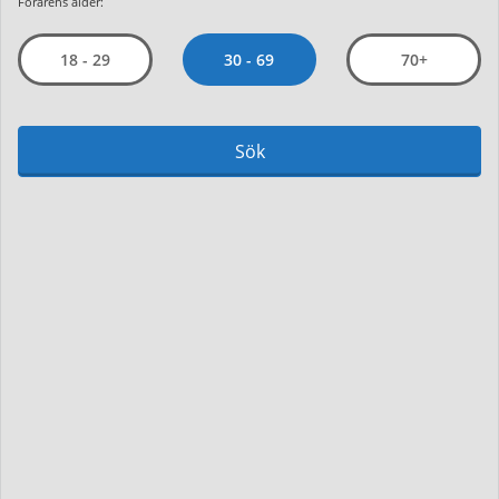
Förarens ålder:
30 - 69
18 - 29
70+
Sök