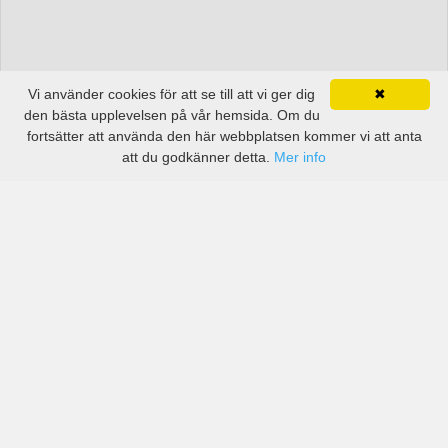
Vi använder cookies för att se till att vi ger dig
✖
den bästa upplevelsen på vår hemsida. Om du
fortsätter att använda den här webbplatsen kommer vi att anta
att du godkänner detta.
Mer info
Priser från kända biluthyrningsföretag men även små
lokala i New Hampshire