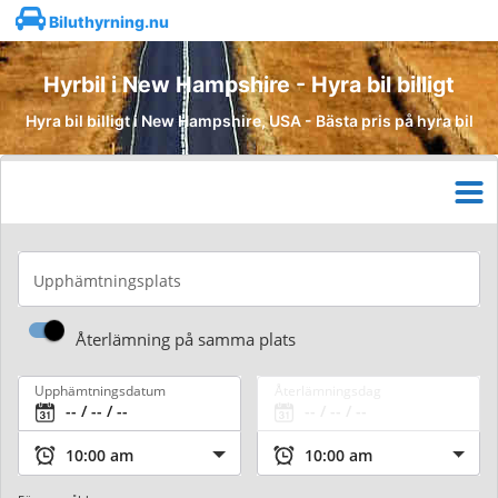
Biluthyrning.nu
Hyrbil i New Hampshire - Hyra bil billigt
Hyra bil billigt i New Hampshire, USA - Bästa pris på hyra bil
Upphämtningsplats
Återlämning på samma plats
Upphämtningsdatum
Återlämningsdag