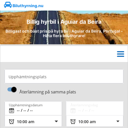
Biluthyrning.nu
Billig hyrbil i Aguiar da Beira
Billigast och bäst pris på hyra bil i Aguiar da Beira, Portugal -
Hitta flera biluthyrare!
Upphämtningsplats
Återlämning på samma plats
Upphämtningsdatum
Återlämningsdag