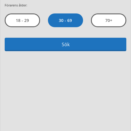
Förarens ålder:
30 - 69
18 - 29
70+
Sök