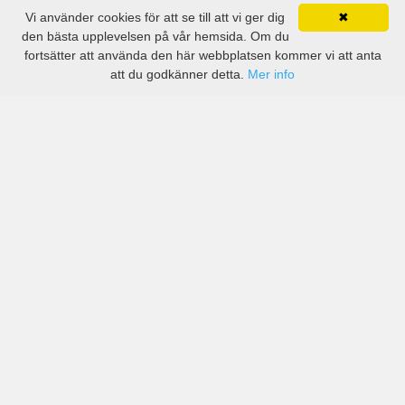
Vi använder cookies för att se till att vi ger dig
✖
den bästa upplevelsen på vår hemsida. Om du
fortsätter att använda den här webbplatsen kommer vi att anta
att du godkänner detta.
Mer info
Priser från kända biluthyrningsföretag men även små
lokala i Aguiar da Beira