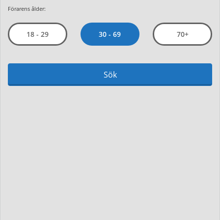
Förarens ålder:
30 - 69
18 - 29
70+
Sök