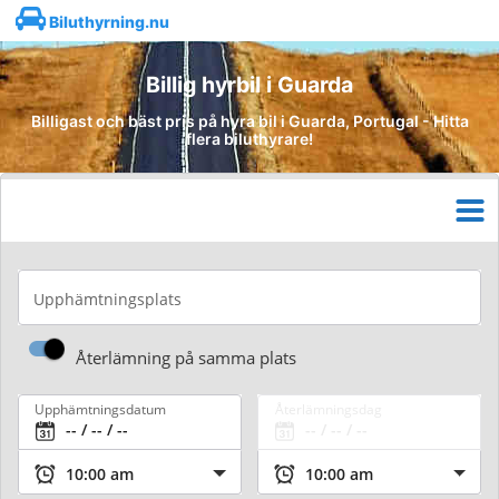
Biluthyrning.nu
Billig hyrbil i Guarda
Billigast och bäst pris på hyra bil i Guarda, Portugal - Hitta
flera biluthyrare!
Upphämtningsplats
Återlämning på samma plats
Upphämtningsdatum
Återlämningsdag