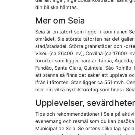
din bil ska hämtas.
Mer om Seia
Seia är en tätort som ligger i kommunen Seia
området. 5:e största tätorten när det gäller
stad/stadsdel. Större grannstäder och -orte
Viseu (ca 26400 inv), Covilhã (ca 17600 inv
förorter som ligger nära är Tábua, Águeda
Fundão, Santa Clara, Quintela, São Romão, 
att stanna så finns det saker att uppleva o
ifrån i tätorten. Stan ligger ca 551 mvh. Cen
mer om vilka hyrbilsföretag som finns i Seia
Upplevelser, sevärdheter
Tips och rekommendationer i Seia på aktivit
evenemang och resmål som du kan besöka u
Municipal de Seia. Se ortens olika lag spela