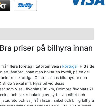
- Bra priser på bilhyra innan
från flera företag i tätorten Seia i
Portugal
. Hitta de
tid att jämföra innan man bokar en hyrbil, på en del
onkurrenskraftiga. Centralt finns biluthyrare och
Br do Seixal mfl. Hyra bil vid Seias
tser som Viseu flygplats 38 km, Coimbra flygplats 71
 enkel och säker bokning av hyrbil via nätet och
 stad etc och välj från listan. Enkel och billig bilhyra
ratis avbokning och ändring upp till 24-48 tim innan