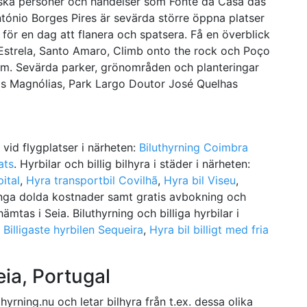
iska personer och händelser som Fonte da Casa das
ónio Borges Pires är sevärda större öppna platser
 för en dag att flanera och spatsera. Få en överblick
Estrela, Santo Amaro, Climb onto the rock och Poço
um. Sevärda parker, grönområden och planteringar
das Magnólias, Park Largo Doutor José Quelhas
e vid flygplatser i närheten:
Biluthyrning Coimbra
ats
. Hyrbilar och billig bilhyra i städer i närheten:
ital
,
Hyra transportbil Covilhã
,
Hyra bil Viseu
,
r, inga dolda kostnader samt gratis avbokning och
ämtas i Seia. Biluthyrning och billiga hyrbilar i
,
Billigaste hyrbilen Sequeira
,
Hyra bil billigt med fria
eia, Portugal
hyrning.nu och letar bilhyra från t.ex. dessa olika