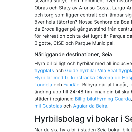
sevärda statyer och monument över histor
Obras och Staty av Afonso Costa. Largo Ant
och torg som ligger centralt och lämpar sig
över hela tätorten? Nossa Senhora da Boa 
da Broca ligger på gångavstånd från centr
för rekreation och ta det lugnt är Parque 
Bigotte, CISE och Parque Municipal.
Närliggande destinationer, Seia
Hyra bil billigt och hyrbilar med all inclusiv
flygplats
och
Guide hyrbilar Vila Real flygpl
Hyrbilar med fri körsträcka Oliveira do Hosp
Tondela
och
Fundão
. Bilhyra där allt ingå
ändring upp till 24-48 tim innan din bil ska h
städer i regionen:
Billig biluthyrning Guarda
mil Custoias
och
Aguiar da Beira
.
Hyrbilsbolag vi bokar i S
När du ska hyra bil i staden Seia bokar bilut