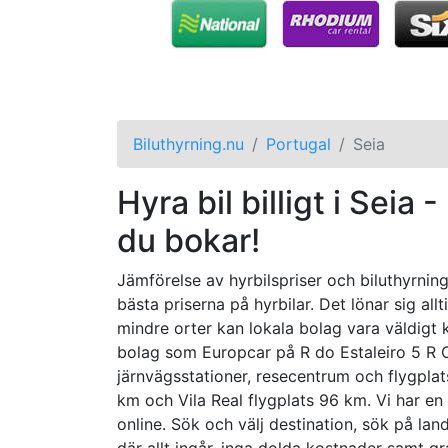
Biluthyrning.nu
Portugal
Seia
Hyra bil billigt i Seia 
du bokar!
Jämförelse av hyrbilspriser och biluthyrning 
bästa priserna på hyrbilar. Det lönar sig all
mindre orter kan lokala bolag vara väldigt k
bolag som Europcar på R do Estaleiro 5 R C 
järnvägsstationer, resecentrum och flygpla
km och Vila Real flygplats 96 km. Vi har en
online. Sök och välj destination, sök på land,
där allt ingår, inga dolda kostnader samt g