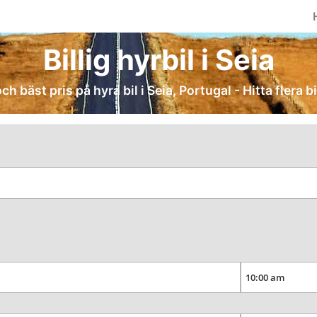
Billig hyrbil i Seia
och bäst pris på hyra bil i Seia, Portugal - Hitta flera b