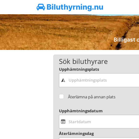
Biluthyrning.nu
Billigast 
Sök biluthyrare
Upphämtningsplats
Återlämna på annan plats
Upphämtningsdatum
Återlämningsdag