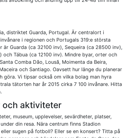
, distriktet Guarda, Portugal. Är centralort i
 invånare i regionen och Portugals 319:e största
r är Guarda (ca 32100 inv), Sequeira (ca 28500 inv),
) och Tábua (ca 12100 inv). Mindre byar, orter och
, Santa Comba Dão, Lousã, Moimenta da Beira,
Maceira och Santiago. Oavsett hur länge du planerar
ch göra. Vi tipsar också om vilka bolag man hyra
trala tätorten har år 2015 cirka 7 100 invånare. Hitta
.
 och aktiviteter
eter, museum, upplevelser, sevärdheter, platser,
nder din resa. Nära centrum finns Stadion
 eller sugen på fotboll? Eller se en konsert? Titta på