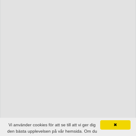
Vi använder cookies för att se till att vi ger dig
✖
den bästa upplevelsen på vår hemsida. Om du