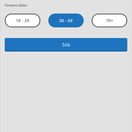
Förarens ålder:
30 - 69
18 - 29
70+
Sök