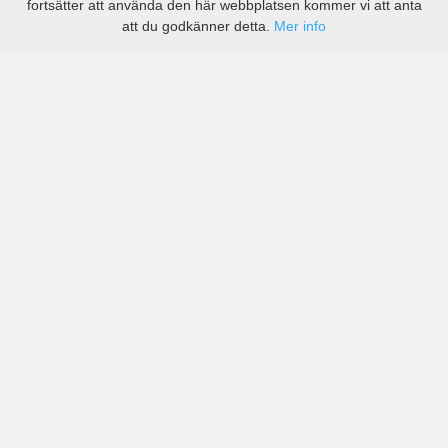
fortsätter att använda den här webbplatsen kommer vi att anta
att du godkänner detta.
Mer info
Priser från kända biluthyrningsföretag men även små
lokala i Malacky