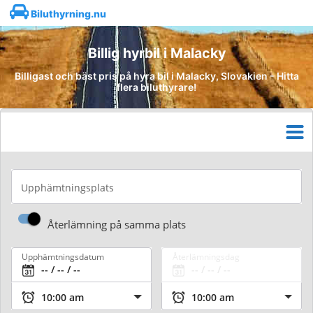
Biluthyrning.nu
Billig hyrbil i Malacky
Billigast och bäst pris på hyra bil i Malacky, Slovakien - Hitta
flera biluthyrare!
Upphämtningsplats
Återlämning på samma plats
Upphämtningsdatum
Återlämningsdag