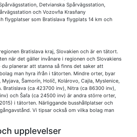
pårvägsstation, Detvianska Spårvägsstation,
pårvägsstation och Vozovňa Krasňany
h flygplatser som Bratislava flygplats 14 km och
gionen Bratislava kraj, Slovakien och är en tätort.
rten när det gäller invånare i regionen och Slovakiens
 du planerar att stanna så finns det saker att
bolag man hyra ifrån i tätorten. Mindre orter, byar
 Myjava, Šamorín, Holíč, Kolárovo, Cajla, Myslenice,
. Bratislava (ca 423700 inv), Nitra (ca 86300 inv),
nv) och Šaľa (ca 24500 inv) är andra större orter,
2015) i tätorten. Närliggande busshållplatser och
å gångavstånd. Vi tipsar också om vilka bolag man
 och upplevelser