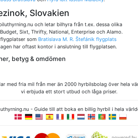
ezinok, Slovakien
luthyrning.nu och letar bilhyra från t.ex. dessa olika
 Budget, Sixt, Thrifty, National, Enterprise och Alamo.
d flygplatser som
Bratislava M. R. Štefánik flygplats
agen har oftast kontor i anslutning till flygplatsen.
ioner, betyg & omdömen
rbilar med fria mil från mer än 2000 hyrbilsbolag över hela 
vi erbjuda ett stort utbud och låga priser.
uthyrning.nu - Guide till att boka en billig hyrbil i hela v