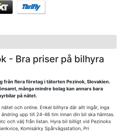
ok - Bra priser på bilhyra
g från flera företag i tätorten Pezinok, Slovakien.
 lönsamt, många mindre bolag kan annars bara
yrbilar på nätet.
nätet och online. Enkel bilhyra där allt ingår, inga
ndring upp till 24-48 tim innan din bil ska hämtas.
c och välj från listan. Hyra bil billigt vid Pezinoks
enkvice, Komisárky Spårvägsstation, Pri