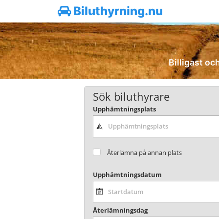
Biluthyrning.nu
Billigast och
Sök biluthyrare
Upphämtningsplats
Återlämna på annan plats
Upphämtningsdatum
Återlämningsdag