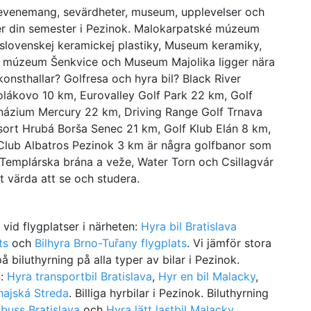
er, evenemang, sevärdheter, museum, upplevelser och
er din semester i Pezinok. Malokarpatské múzeum
lovenskej keramickej plastiky, Museum keramiky,
múzeum Šenkvice och Museum Majolika ligger nära
nsthallar? Golfresa och hyra bil? Black River
olákovo 10 km, Eurovalley Golf Park 22 km, Golf
ázium Mercury 22 km, Driving Range Golf Trnava
sort Hrubá Borša Senec 21 km, Golf Klub Elán 8 km,
Club Albatros Pezinok 3 km är några golfbanor som
, Templárska brána a veže, Water Torn och Csillagvár
t värda att se och studera.
e vid flygplatser i närheten:
Hyra bil Bratislava
ts
och
Bilhyra Brno-Tuřany flygplats
. Vi jämför stora
 biluthyrning på alla typer av bilar i Pezinok.
n:
Hyra transportbil Bratislava
,
Hyr en bil Malacky
,
ajská Streda
. Billiga hyrbilar i Pezinok. Biluthyrning
buss Bratislava
och
Hyra lätt lastbil Malacky
.