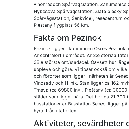
vinohradoch Spårvägsstation, Záhumenice S
Hybešova Spårvägsstation, Zlaté piesky S
Spårvägsstation, Šenkvice), resecentrum oc
Piestany flygplats 56 km.
Fakta om Pezinok
Pezinok ligger i kommunen Okres Pezinok, re
Är centralort i området. Är 2:e största täto
38:e största ort/stadsdel. Oavsett hur länge
uppleva och göra. Vi tipsar också om vilka 
och förorter som ligger i närheten är Senec,
Vinosady och Hliník. Stan ligger ca 162 mvh
Trnava (ca 69800 inv), Piešťany (ca 30000 i
städer som ligger nära. Det bor ca 21 300 (
busstationer är Busstation Senec, ligger p
hyra ifrån i tätorten.
Aktiviteter, sevärdheter