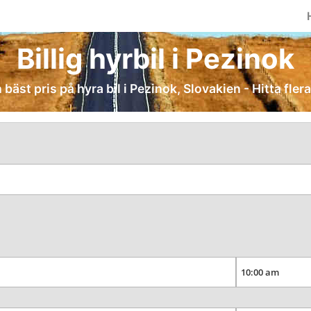
Billig hyrbil i Pezinok
 bäst pris på hyra bil i Pezinok, Slovakien - Hitta fler