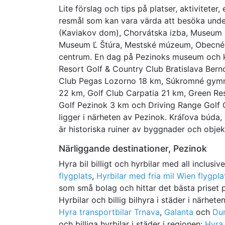
Lite förslag och tips på platser, aktivitet
resmål som kan vara värda att besöka und
(Kaviakov dom), Chorvátska izba, Museum s
Museum Ľ Štúra, Mestské múzeum, Obecné 
centrum. En dag på Pezinoks museum och ko
Resort Golf & Country Club Bratislava Bern
Club Pegas Lozorno 18 km, Súkromné gymn
22 km, Golf Club Carpatia 21 km, Green Re
Golf Pezinok 3 km och Driving Range Golf 
ligger i närheten av Pezinok. Kráľova búda
är historiska ruiner av byggnader och objek
Närliggande destinationer, Pezinok
Hyra bil billigt och hyrbilar med all inclusiv
flygplats
,
Hyrbilar med fria mil Wien flygpla
som små bolag och hittar det bästa priset på
Hyrbilar och billig bilhyra i städer i närhete
Hyra transportbilar Trnava
,
Galanta
och
Dun
och billiga hyrbilar i städer i regionen:
Hyra 