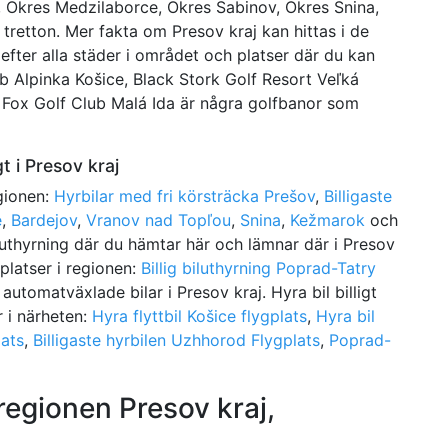
Okres Medzilaborce, Okres Sabinov, Okres Snina,
retton. Mer fakta om Presov kraj kan hittas i de
efter alla städer i området och platser där du kan
ub Alpinka Košice, Black Stork Golf Resort Veľká
 Fox Golf Club Malá Ida är några golfbanor som
t i Presov kraj
egionen:
Hyrbilar med fri körsträcka Prešov
,
Billigaste
é
,
Bardejov
,
Vranov nad Topľou
,
Snina
,
Kežmarok
och
uthyrning där du hämtar här och lämnar där i Presov
ygplatser i regionen:
Billig biluthyrning Poprad-Tatry
h automatväxlade bilar i Presov kraj. Hyra bil billigt
r i närheten:
Hyra flyttbil Košice flygplats
,
Hyra bil
lats
,
Billigaste hyrbilen Uzhhorod Flygplats
,
Poprad-
 regionen Presov kraj,