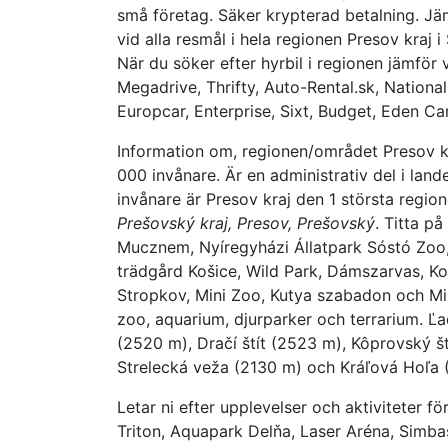
små företag. Säker krypterad betalning. Jämf
vid alla resmål i hela regionen Presov kraj i
När du söker efter hyrbil i regionen jämför v
Megadrive, Thrifty, Auto-Rental.sk, National
Europcar, Enterprise, Sixt, Budget, Eden Ca
Information om, regionen/området Presov kr
000 invånare. Är en administrativ del i land
invånare är Presov kraj den 1 största regio
Prešovský kraj, Presov, Prešovský
. Titta p
Mucznem, Nyíregyházi Állatpark Sóstó Zoo,
trädgård Košice, Wild Park, Dámszarvas, K
Stropkov, Mini Zoo, Kutya szabadon och Min
zoo, aquarium, djurparker och terrarium. Ľa
(2520 m), Dračí štít (2523 m), Kôprovský št
Strelecká veža (2130 m) och Kráľová Hoľa 
Letar ni efter upplevelser och aktiviteter f
Triton, Aquapark Delňa, Laser Aréna, Simb