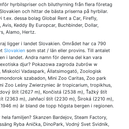
ör hyrbilspriser och biluthyrning från flera företag
 Slovakien och hittar de bästa priserna på hyrbilar.
i t.ex. dessa bolag Global Rent a Car, Firefly,
, Avis, Keddy By Europcar, Buchbinder, Dollar,
rs, Alamo, Hertz.
aj ligger i landet Slovakien. Området har ca 790
et
Slovakien
som stat / län eller provins. Till antalet
nen i landet. Andra namn för denna del kan vara
å exotiska djur? Pokazowa zagroda żubrów w
 Miskolci Vadaspark, Állatsimogató, Zoologisk
omondorok szabadon, Mini Zoo Caritas, Zoo park
i Zoo Leśny Zwierzyniec är tropicarium, tropikhus,
dový štít (2627 m), Končistá (2538 m), Ťažký štít
ít (2363 m), Jahňací štít (2230 m), Široká (2210 m),
(1946 m) är bland de topp högsta bergen i regionen.
ör hela familjen? Skanzen Bardejov, Steam Factory,
assäng Ryba Anička, DinoPark, Vodný Svet Svidník,