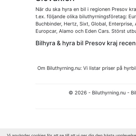
När du ska hyra en bil i regionen Presov kraj
t.ex. följande olika biluthyrningsföretag: Eur
Buchbinder, Hertz, Sixt, Global, Enterprise,
Europcar, Alamo och Eden Cars. Störst utbud
Bilhyra & hyra bil Presov kraj re
Om Biluthyrning.nu: Vi listar priser på hy
© 2026 - Biluthyrning.nu - Bil
Vi använder cookies för att se till att vi ger dig den bästa upplev