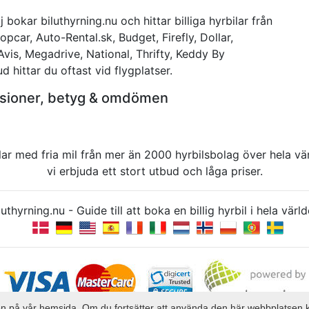
 bokar biluthyrning.nu och hittar billiga hyrbilar från
opcar, Auto-Rental.sk, Budget, Firefly, Dollar,
 Avis, Megadrive, National, Thrifty, Keddy By
 hittar du oftast vid flygplatser.
censioner, betyg & omdömen
rbilar med fria mil från mer än 2000 hyrbilsbolag över hela 
vi erbjuda ett stort utbud och låga priser.
uthyrning.nu - Guide till att boka en billig hyrbil i hela v
elsen på vår hemsida. Om du fortsätter att använda den här webbplatsen