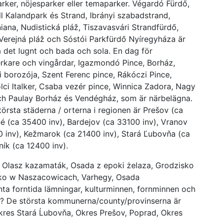
arker, nöjesparker eller temaparker. Végardó Fürdő,
 Kalandpark és Strand, Ibrányi szabadstrand,
iana, Nudistická pláž, Tiszavasvári Strandfürdő,
Verejná pláž och Sóstói Parkfürdő Nyíregyháza är
ta det lugnt och bada och sola. En dag för
verkare och vingårdar, Igazmondó Pince, Borház,
i borozója, Szent Ferenc pince, Rákóczi Pince,
ci Italker, Csaba vezér pince, Winnica Zadora, Nagy
och Paulay Borház és Vendégház, som är närbelägna.
största städerna / orterna i regionen är Prešov (ca
é (ca 35400 inv), Bardejov (ca 33100 inv), Vranov
 inv), Kežmarok (ca 21400 inv), Stará Ľubovňa (ca
ík (ca 12400 inv).
 Olasz kazamaták, Osada z epoki żelaza, Grodzisko
isko w Naszacowicach, Varhegy, Osada
ta forntida lämningar, kulturminnen, fornminnen och
ia? De största kommunerna/county/provinserna är
kres Stará Ĺubovňa, Okres Prešov, Poprad, Okres