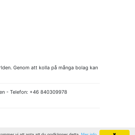
världen. Genom att kolla på många bolag kan
ärlden - Telefon: +46 840309978
 kommer vi att anta att du godkänner detta.
Mer info
✖