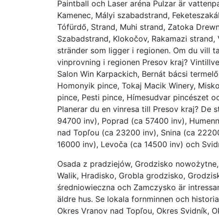
Paintball och Laser aréna Pulzar är vattenp
Kamenec, Mályi szabadstrand, Feketeszakáll
Tófürdő, Strand, Muhi strand, Zatoka Drewn
Szabadstrand, Klokočov, Rakamazi strand, 
stränder som ligger i regionen. Om du vill 
vinprovning i regionen Presov kraj? Vintill
Salon Win Karpackich, Bernát bácsi termelő
Homonyik pince, Tokaj Macik Winery, Miskol
pince, Pesti pince, Hímesudvar pincészet 
Planerar du en vinresa till Presov kraj? De 
94700 inv), Poprad (ca 57400 inv), Humenn
nad Topľou (ca 23200 inv), Snina (ca 22200
16000 inv), Levoča (ca 14500 inv) och Svidn
Osada z pradziejów, Grodzisko nowożytne,
Walik, Hradisko, Grobla grodzisko, Grodz
średniowieczna och Zamczysko är intressan
äldre hus. Se lokala fornminnen och histor
Okres Vranov nad Topľou, Okres Svidník, O