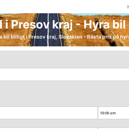
 i Presov kraj - Hyra bil 
 bil billigt i Presov kraj, Slovakien - Bästa pris på hyr