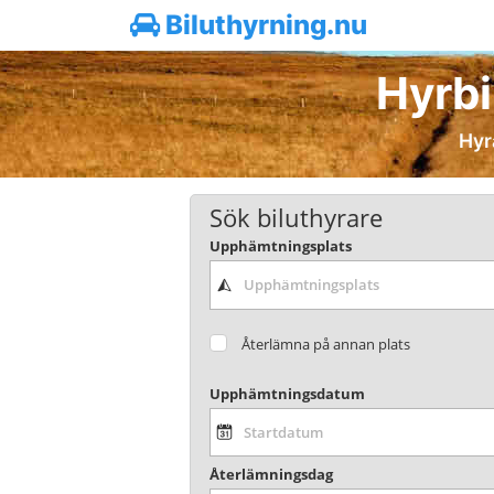
Biluthyrning.nu
Hyrbil
Hyra
Sök biluthyrare
Upphämtningsplats
Återlämna på annan plats
Upphämtningsdatum
Återlämningsdag