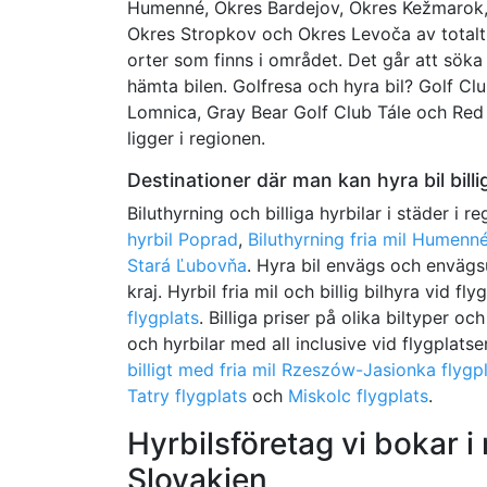
Humenné, Okres Bardejov, Okres Kežmarok, 
Okres Stropkov och Okres Levoča av totalt t
orter som finns i området. Det går att söka 
hämta bilen. Golfresa och hyra bil? Golf Cl
Lomnica, Gray Bear Golf Club Tále och Red
ligger i regionen.
Destinationer där man kan hyra bil billig
Biluthyrning och billiga hyrbilar i städer i r
hyrbil Poprad
,
Biluthyrning fria mil Humenn
Stará Ľubovňa
. Hyra bil envägs och envägs
kraj. Hyrbil fria mil och billig bilhyra vid fl
flygplats
. Billiga priser på olika biltyper oc
och hyrbilar med all inclusive vid flygplatse
billigt med fria mil Rzeszów-Jasionka flygp
Tatry flygplats
och
Miskolc flygplats
.
Hyrbilsföretag vi bokar i
Slovakien